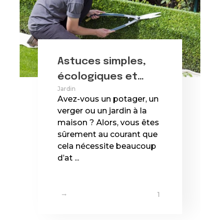
Astuces simples,
écologiques et
Jardin
économiques pour
Avez-vous un potager, un
le jardinier
verger ou un jardin à la
maison ? Alors, vous êtes
sûrement au courant que
cela nécessite beaucoup
d’at ...
1